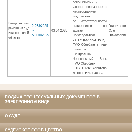
отношениями →
Споры, связанные с
наследованием
имущества →
об ответственности
Вейделевский
2-238/2025
наследников по
Головчанов
районный суд
~
03.04.2025
долгам
Олег
2
Белгородской
М-170/2025
наследодателя
Николаевич
области
ИСТЕЦ(ЗАЯВИТЕЛЬ):
ПАО Сбербанк в лице
филиала -
Центрально-
Черноземный Банк
ПАО Сбербанк
ОТВЕТЧИК: Алпатова
Любовь Николаевна
ПОДАЧА ПРОЦЕССУАЛЬНЫХ ДОКУМЕНТОВ В
ЭЛЕКТРОННОМ ВИДЕ
О СУДЕ
СУДЕЙСКОЕ СООБЩЕСТВО